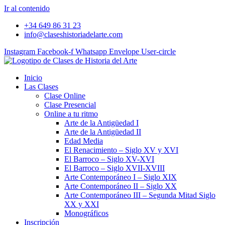
Ir al contenido
+34 649 86 31 23
info@claseshistoriadelarte.com
Instagram
Facebook-f
Whatsapp
Envelope
User-circle
Inicio
Las Clases
Clase Online
Clase Presencial
Online a tu ritmo
Arte de la Antigüedad I
Arte de la Antigüedad II
Edad Media
El Renacimiento – Siglo XV y XVI
El Barroco – Siglo XV-XVI
El Barroco – Siglo XVII-XVIII
Arte Contemporáneo I – Siglo XIX
Arte Contemporáneo II – Siglo XX
Arte Contemporáneo III – Segunda Mitad Siglo
XX y XXI
Monográficos
Inscripción