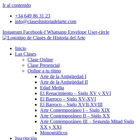
Ir al contenido
+34 649 86 31 23
info@claseshistoriadelarte.com
Instagram
Facebook-f
Whatsapp
Envelope
User-circle
Inicio
Las Clases
Clase Online
Clase Presencial
Online a tu ritmo
Arte de la Antigüedad I
Arte de la Antigüedad II
Edad Media
El Renacimiento – Siglo XV y XVI
El Barroco – Siglo XV-XVI
El Barroco – Siglo XVII-XVIII
Arte Contemporáneo I – Siglo XIX
Arte Contemporáneo II – Siglo XX
Arte Contemporáneo III – Segunda Mitad Siglo
XX y XXI
Monográficos
Inscripción