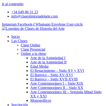
Ir al contenido
+34 649 86 31 23
info@claseshistoriadelarte.com
Instagram
Facebook-f
Whatsapp
Envelope
User-circle
Inicio
Las Clases
Clase Online
Clase Presencial
Online a tu ritmo
Arte de la Antigüedad I
Arte de la Antigüedad II
Edad Media
El Renacimiento – Siglo XV y XVI
El Barroco – Siglo XV-XVI
El Barroco – Siglo XVII-XVIII
Arte Contemporáneo I – Siglo XIX
Arte Contemporáneo II – Siglo XX
Arte Contemporáneo III – Segunda Mitad Siglo
XX y XXI
Monográficos
Inscripción