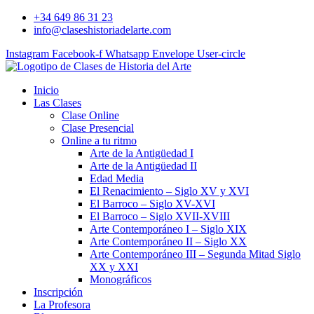
Ir
+34 649 86 31 23
al
info@claseshistoriadelarte.com
contenido
Instagram
Facebook-f
Whatsapp
Envelope
User-circle
Inicio
Las Clases
Clase Online
Clase Presencial
Online a tu ritmo
Arte de la Antigüedad I
Arte de la Antigüedad II
Edad Media
El Renacimiento – Siglo XV y XVI
El Barroco – Siglo XV-XVI
El Barroco – Siglo XVII-XVIII
Arte Contemporáneo I – Siglo XIX
Arte Contemporáneo II – Siglo XX
Arte Contemporáneo III – Segunda Mitad Siglo
XX y XXI
Monográficos
Inscripción
La Profesora