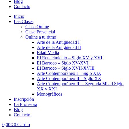
Blog
Contacto
Inicio
Las Clases
Clase Online
Clase Presencial
Online a tu ritmo
Arte de la Antigüedad I
Arte de la Antigüedad II
Edad Media
El Renacimiento – Siglo XV y XVI
El Barroco – Siglo XV-XVI
El Barroco – Siglo XVII-XVIII
Arte Contemporáneo I – Siglo XIX
Arte Contemporáneo II – Siglo XX
Arte Contemporáneo III – Segunda Mitad Siglo
XX y XXI
Monográficos
Inscripción
La Profesora
Blog
Contacto
0,00
€
0
Carrito